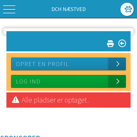
DCH NÆSTVED
OPRET EN PROFIL
LOG IND
Alle pladser er optaget.