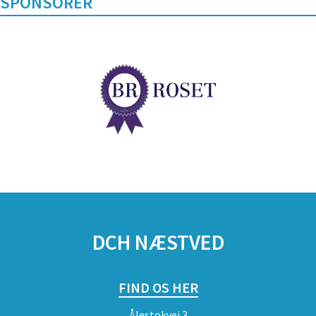
SPONSORER
DCH NÆSTVED
FIND OS HER
Ålestokvej 3