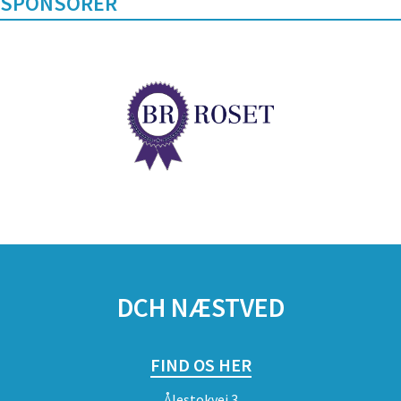
SPONSORER
DCH NÆSTVED
FIND OS HER
Ålestokvej 3