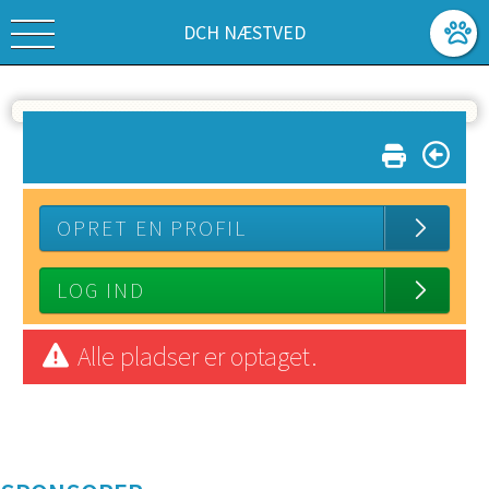
DCH NÆSTVED
OPRET EN PROFIL
LOG IND
Alle pladser er optaget.