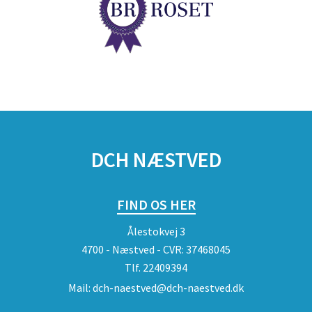
DCH NÆSTVED
FIND OS HER
Ålestokvej 3
4700 - Næstved - CVR: 37468045
Tlf.
22409394
Mail:
dch-naestved@dch-naestved.dk