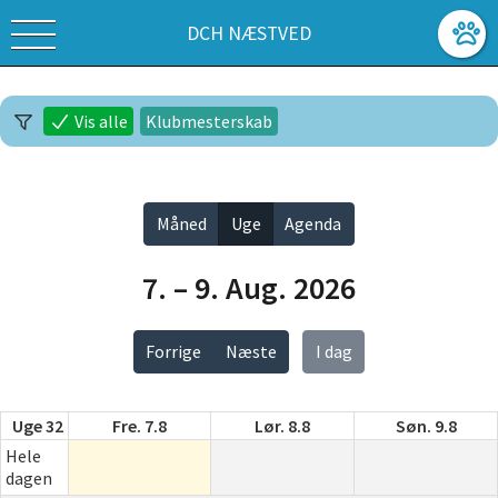
DCH NÆSTVED
Vis alle
Klubmesterskab
Måned
Uge
Agenda
7. – 9. Aug. 2026
Forrige
Næste
I dag
Uge 32
Fre. 7.8
Lør. 8.8
Søn. 9.8
Hele
dagen